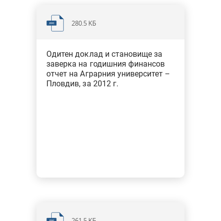
Финансови одити на ГФО за 2015 г. - централни
първостепенни разпоредители
280.5 KБ
Финансови одити на ГФО за 2015 г. - държавни висши
училища
Одитен доклад и становище за
заверка на годишния финансов
отчет на Аграрния университет –
Финансови одити на ГФО за 2016 г. - централни
Пловдив, за 2012 г.
първостепенни разпоредители
Финансови одити на ГФО за 2016 г. - общини
Финансови одити на ГФО за 2016 г. - държавни висши
училища
Финансови одити на ГФО за 2017 г. - централни
първостепенни разпоредители
Финансови одити на ГФО за 2017 г. - общини
Финансови одити на ГФО за 2017 г. - държавни висши
261.5 KБ