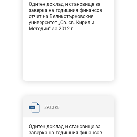
Одитен доклад и становище за
заверка на годишния финансов
Финансови одити на ГФО за 2020 г. - държавни висши
отчет на Великотърновския
училища
университет „Св. св. Кирил и
Методий” за 2012 г.
Обобщени доклади от финансови одити
Финансови одити на ГФО за 2019 г. - общини
293.0 KБ
Одитен доклад и становище за
заверка на годишния финансов