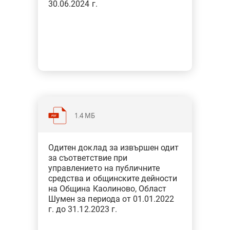
30.06.2024 г.
1.4 МБ
Категория: Общини
Одитен доклад за извършен одит
Тип: Одит за съответствие при
за съответствие при
финансовото управление
управлението на публичните
средства и общинските дейности
на Община Каолиново, Област
Шумен за периода от 01.01.2022
г. до 31.12.2023 г.