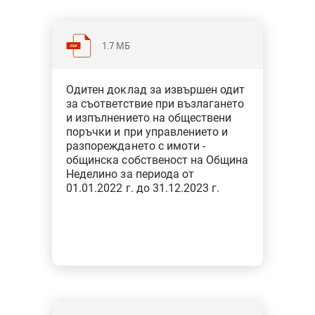
1.7 МБ
Категория: Общини
Одитен доклад за извършен одит
Тип: Одит за съответствие при
за съответствие при възлагането
финансовото управление
и изпълнението на обществени
поръчки и при управлението и
разпореждането с имоти -
общинска собственост на Община
Неделино за периода от
01.01.2022 г. до 31.12.2023 г.