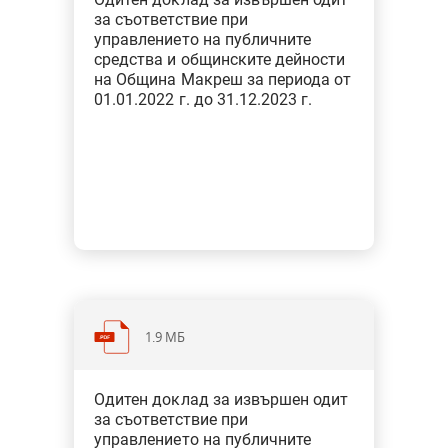
Тип: Одит за съответствие при
за съответствие при
финансовото управление
управлението на публичните
средства и общинските дейности
на Община Макреш за периода от
01.01.2022 г. до 31.12.2023 г.
1.9 МБ
Категория: Общини
Одитен доклад за извършен одит
Тип: Одит за съответствие при
за съответствие при
финансовото управление
управлението на публичните