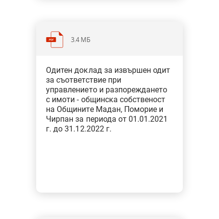
3.4 МБ
Категория: Общини
Одитен доклад за извършен одит
Тип: Одит за съответствие при
за съответствие при
финансовото управление
управлението и разпореждането
с имоти - общинска собственост
на Общините Мадан, Поморие и
Чирпан за периода от 01.01.2021
г. до 31.12.2022 г.