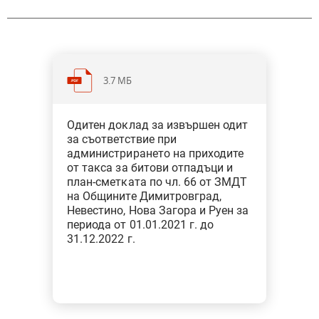
3.7 МБ
Категория: Общини
Одитен доклад за извършен одит
Тип: Одит за съответствие при
за съответствие при
финансовото управление
администрирането на приходите
от такса за битови отпадъци и
план-сметката по чл. 66 от ЗМДТ
на Общините Димитровград,
Невестино, Нова Загора и Руен за
периода от 01.01.2021 г. до
31.12.2022 г.