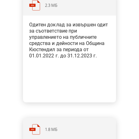
2.3 МБ
Категория: Общини
Одитен доклад за извършен одит
Тип: Одит за съответствие при
за съответствие при
финансовото управление
управлението на публичните
средства и дейности на Община
Кюстендил за периода от
01.01.2022 г. до 31.12.2023 г.
1.8 МБ