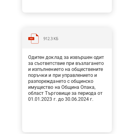
912.3 KБ
Категория: Общини
Одитен доклад за извършен одит
Тип: Одит за съответствие при
за съответствие при възлагането
финансовото управление
и изпълнението на обществените
поръчки и при управлението и
разпореждането с общинско
имущество на Община Опака,
област Търговище за периода от
01.01.2023 г. до 30.06.2024 г.