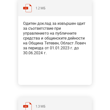
1.2 МБ
Категория: Общини
Одитен доклад за извършен одит
Тип: Одит за съответствие при
за съответствие при
финансовото управление
управлението на публичните
средства и общинските дейности
на Община Тетевен, Област Ловеч
за периода от 01.01.2023 г. до
30.06.2024 г.
1.3 МБ