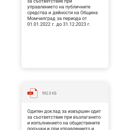
за съответствие при
финансовото управление
управлението на публичните
средства и дейности на Община
Момчилград за периода от
01.01.2022 г. до 31.12.2023 г.
992.0 KБ
Категория: Общини
Одитен доклад за извършен одит
Тип: Одит за съответствие при
за съответствие при възлагането
финансовото управление
и изпълнението на обществените
поръчки и при управлението и