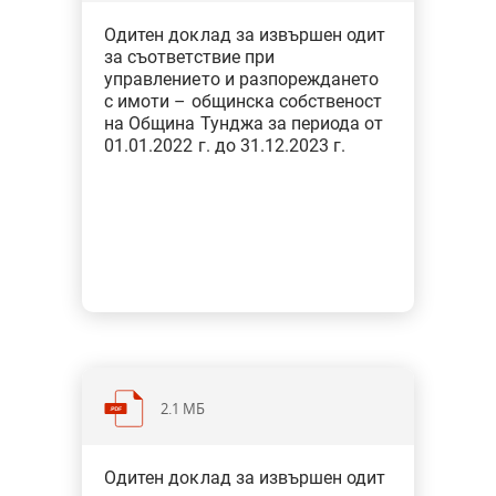
Категория: Общини
Одитен доклад за извършен одит
Тип: Одит за съответствие при
за съответствие при
финансовото управление
управлението и разпореждането
с имоти – общинска собственост
на Община Тунджа за периода от
01.01.2022 г. до 31.12.2023 г.
2.1 МБ
Категория: Общини
Одитен доклад за извършен одит
Тип: Одит за съответствие при