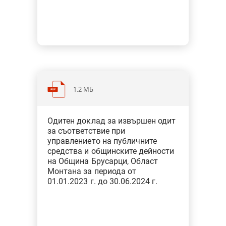
1.2 МБ
Категория: Общини
Одитен доклад за извършен одит
Тип: Одит за съответствие при
за съответствие при
финансовото управление
управлението на публичните
средства и общинските дейности
на Община Брусарци, Област
Монтана за периода от
01.01.2023 г. до 30.06.2024 г.