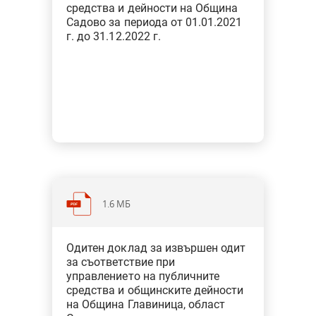
средства и дейности на Община
Садово за периода от 01.01.2021
г. до 31.12.2022 г.
1.6 МБ
Категория: Общини
Одитен доклад за извършен одит
Тип: Одит за съответствие при
за съответствие при
финансовото управление
управлението на публичните
средства и общинските дейности
на Община Главиница, област