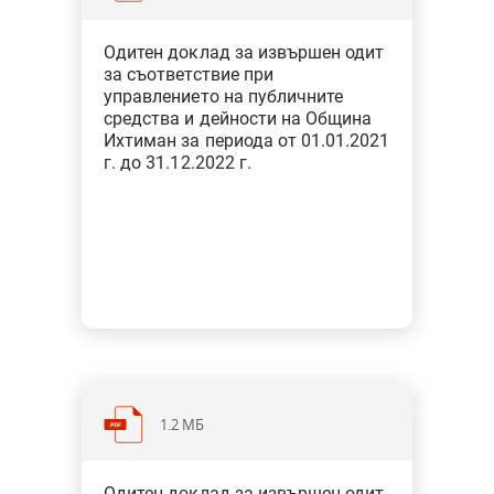
Категория: Общини
Одитен доклад за извършен одит
Тип: Одит за съответствие при
за съответствие при
финансовото управление
управлението на публичните
средства и дейности на Община
Ихтиман за периода от 01.01.2021
г. до 31.12.2022 г.
1.2 МБ
Категория: Общини
Одитен доклад за извършен одит