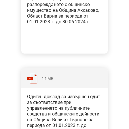
разпореждането с общинско
имущество на Община Аксаково,
Област Варна за периода от
01.01.2023 г. до 30.06.2024 г.
1.1 МБ
Категория: Общини
Одитен доклад за извършен одит
Тип: Одит за съответствие при
за съответствие при
финансовото управление
управлението на публичните
средства и общинските дейности
на Община Велико Търново за
периода от 01.01.2023 г. до