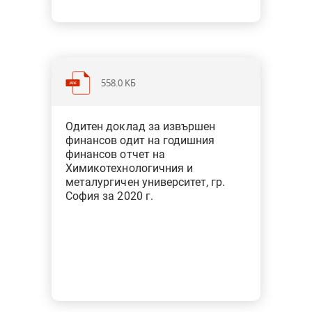
558.0 KБ
Категория: Образование, наука,
Одитен доклад за извършен
спорт, култура, медии
финансов одит на годишния
Тип: Финансов одит
финансов отчет на
Химикотехнологичния и
металургичен университет, гр.
София за 2020 г.