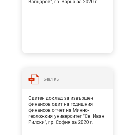
Вапцаров", гр. Варна за 2020 г.
Финансови одити на ГФО за 2018 г. - общини
Финансови одити на ГФО за 2015 г. - общини
Обобщени доклади от финансови одити
548.1 KБ
Категория: Образование, наука,
Одитен доклад за извършен
спорт, култура, медии
финансов одит на годишния
Тип: Финансов одит
финансов отчет на Минно-
геоложкия университет "Св. Иван
Рилски", гр. София за 2020 г.