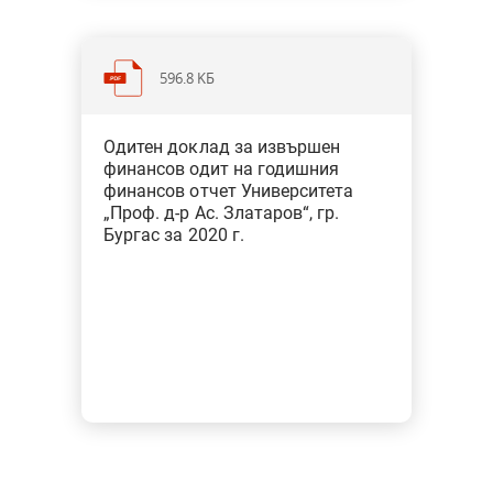
596.8 KБ
Категория: Образование, наука,
Одитен доклад за извършен
спорт, култура, медии
финансов одит на годишния
Тип: Финансов одит
финансов отчет Университета
„Проф. д-р Ас. Златаров“, гр.
Бургас за 2020 г.