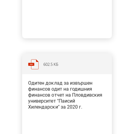
602.5 KБ
Категория: Образование, наука,
Одитен доклад за извършен
спорт, култура, медии
финансов одит на годишния
Тип: Финансов одит
финансов отчет на Пловдивския
университет "Паисий
Хилендарски" за 2020 г.