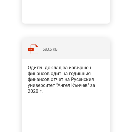
583.5 KБ
Категория: Образование, наука,
Одитен доклад за извършен
спорт, култура, медии
финансов одит на годишния
Тип: Финансов одит
финансов отчет на Русенския
университет "Ангел Кънчев" за
2020 г.