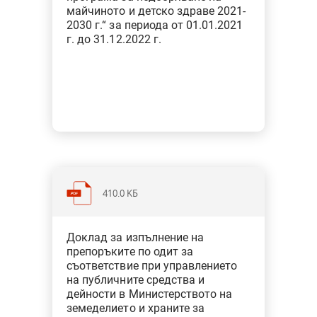
майчиното и детско здраве 2021-
От общо 9 препоръки на министъра
2030 г.“ за периода от 01.01.2021
на здравеопазването са изпълнени
г. до 31.12.2022 г.
8 не е изпълнена 1 препоръка
410.0 KБ
Доклад за изпълнение на
От 5 препоръки на министъра на
препоръките по одит за
съответствие при управлението
земеделието и храните, 3 са
на публичните средства и
изпълнени, 1 е изпълнена частично
дейности в Министерството на
и 1 не е изпълнена.
земеделието и храните за