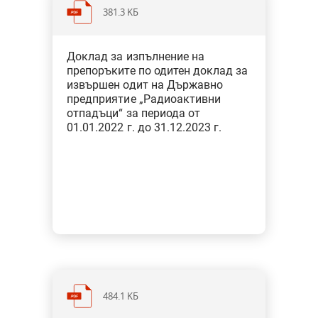
381.3 KБ
Категория: Икономика и енергетика
Доклад за изпълнение на
Тип: Специфичен одит
препоръките по одитен доклад за
извършен одит на Държавно
предприятие „Радиоактивни
Дадените 6 препоръки на
отпадъци“ за периода от
изпълнителния директор на ДПРАО
01.01.2022 г. до 31.12.2023 г.
са изпълнени
484.1 KБ