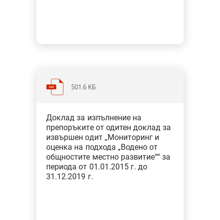
изпълнена частично и 1 не е
изпълнена.
501.6 KБ
Категория: Околна среда и
Доклад за изпълнение на
земеделие
препоръките от одитен доклад за
Тип: Одит на изпълнение
извършен одит „Мониторинг и
оценка на подхода „Водено от
общностите местно развитие““ за
От 9 препоръки с подпрепоръки на
периода от 01.01.2015 г. до
министъра на земеделието и
31.12.2019 г.
храните: 4 са изпълнени; 3 са в
процес на изпълнение; 1 е
изпълнена частично; 1 не подлежи