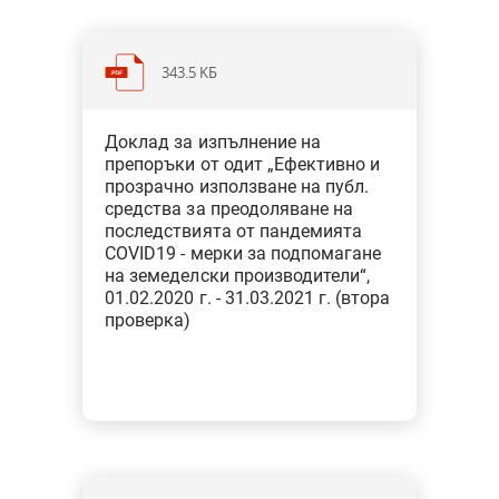
343.5 KБ
Категория: Околна среда и
Доклад за изпълнение на
земеделие
препоръки от одит „Ефективно и
Тип: Одит на изпълнение
прозрачно използване на публ.
средства за преодоляване на
последствията от пандемията
Двете неизпълнени препоръки от
COVID19 - мерки за подпомагане
първата проверка са изпълнени
на земеделски производители“,
01.02.2020 г. - 31.03.2021 г. (втора
проверка)