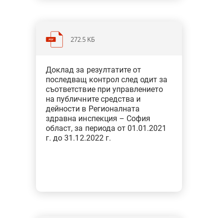
272.5 KБ
Категория: Здравеопазване и
Доклад за резултатите от
социална политика
последващ контрол след одит за
Тип: Одит за съответствие при
съответствие при управлението
финансовото управление
на публичните средства и
дейности в Регионалната
здравна инспекция – София
област, за периода от 01.01.2021
г. до 31.12.2022 г.