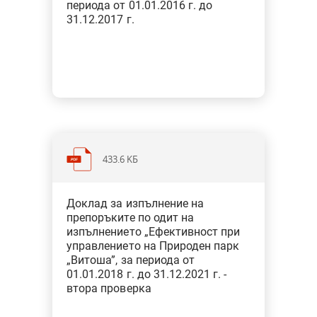
периода от 01.01.2016 г. до
31.12.2017 г.
433.6 KБ
Категория: Околна среда и
Доклад за изпълнение на
земеделие
препоръките по одит на
Тип: Одит на изпълнение
изпълнението „Ефективност при
управлението на Природен парк
„Витоша”, за периода от
От 5 неизпълнени при предходната
01.01.2018 г. до 31.12.2021 г. -
проверка препоръки: 3 все още са в
втора проверка
процес на изпълнение, 1 е