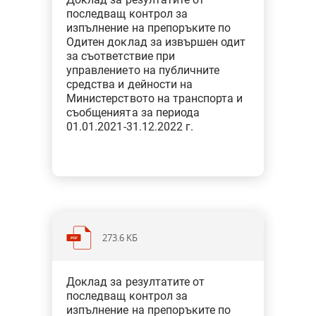
транспорт
последващ контрол за
Тип: Одит за съответствие при
изпълнение на препоръките по
финансовото управление
Одитен доклад за извършен одит
за съответствие при
управлението на публичните
средства и дейности на
Министерството на транспорта и
съобщенията за периода
01.01.2021-31.12.2022 г.
273.6 KБ
Категория: Други институции и
Доклад за резултатите от
функции
последващ контрол за
Тип: Одит за съответствие при
изпълнение на препоръките по