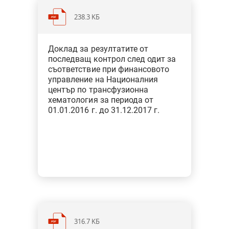
238.3 KБ
Категория: Здравеопазване и
Доклад за резултатите от
социална политика
последващ контрол след одит за
Тип: Одит за съответствие при
съответствие при финансовото
финансовото управление
управление на Националния
център по трансфузионна
хематология за периода от
01.01.2016 г. до 31.12.2017 г.
316.7 KБ