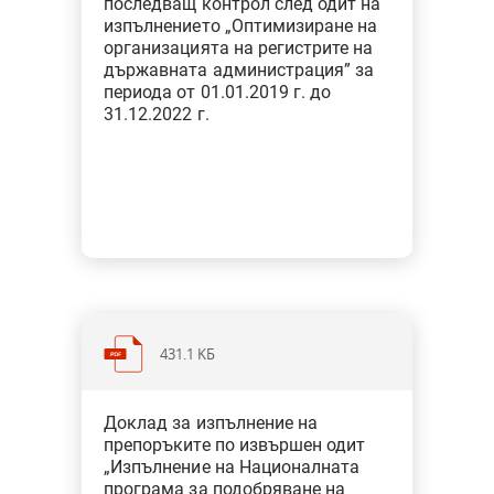
последващ контрол след одит на
Тип: Одит на изпълнение
изпълнението „Оптимизиране на
организацията на регистрите на
държавната администрация” за
периода от 01.01.2019 г. до
31.12.2022 г.
431.1 KБ
Категория: Здравеопазване и
Доклад за изпълнение на
социална политика
препоръките по извършен одит
Тип: Одит на изпълнение
„Изпълнение на Националната
програма за подобряване на