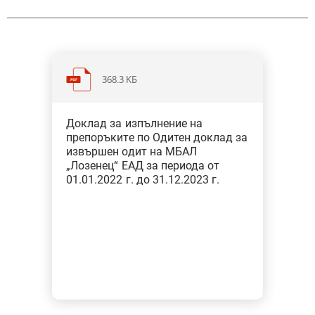
368.3 KБ
Категория: Здравеопазване и
Доклад за изпълнение на
социална политика
препоръките по Одитен доклад за
Тип: Специфичен одит
извършен одит на МБАЛ
„Лозенец“ ЕАД за периода от
01.01.2022 г. до 31.12.2023 г.
Препоръката на министъра на
здравеопазването е изпълнена.
От 7 препоръки към изпълнителния
директор - 5 са изпълнени и 2 са
изпълнени частично.