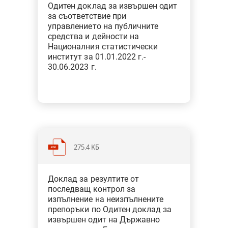
финансовото управление
Одитен доклад за извършен одит
за съответствие при
управлението на публичните
средства и дейности на
Националния статистически
институт за 01.01.2022 г.-
30.06.2023 г.
275.4 KБ
Категория: Образование, наука,
Доклад за резултите от
спорт, култура, медии
последващ контрол за
Тип: Специфичен одит
изпълнение на неизпълнените
препоръки по Одитен доклад за
извършен одит на Държавно