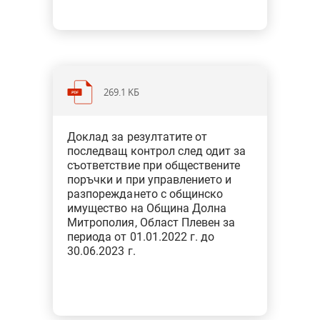
на изпълнение. От 2 препоръки с
подпрепоръки на изп. директор на
ДФ „Земеделие“: 1 е изпълнена;1 е в
процес на изпълнение.
269.1 KБ
Категория: Общини
Доклад за резултатите от
Тип: Одит за съответствие при
последващ контрол след одит за
финансовото управление
съответствие при обществените
поръчки и при управлението и
разпореждането с общинско
имущество на Община Долна
Митрополия, Област Плевен за
периода от 01.01.2022 г. до
30.06.2023 г.