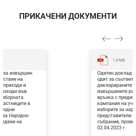
ПРИКАЧЕНИ ДОКУМЕНТИ
1.0 МБ
Одитен доклад за извършен
Категория: Партии и избори
одит за съответствие на
Тип: Специфичен одит
декларираните приходи и
извършените разходи във
връзка с предизборната
кампания на участниците в
изборите за народни
представители за Народно
събрание, проведени на
02.04.2023 г.