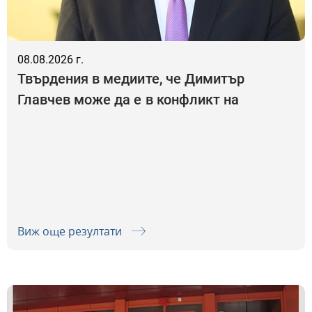
08.08.2026 г.
Твърдения в медиите, че Димитър
Главчев може да е в конфликт на
интереси относно възложени от
Народното събрание одити на Сметната
палата, са спекулативни
Виж още резултати