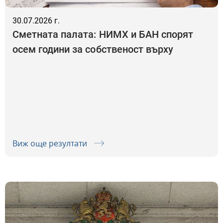
30.07.2026 г.
Сметната палата: НИМХ и БАН спорят
осем години за собственост върху
апетитни земи и сгради за над 8,6 млн.
лева
Виж още резултати