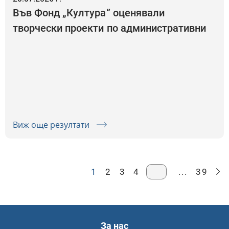
Във Фонд „Култура“ оценявали
творчески проекти по административни
показатели вместо по художествена
стойност, купували туристически обувки
и бельо за работно облекло
Виж още резултати
1
2
3
4
...
39
За нас