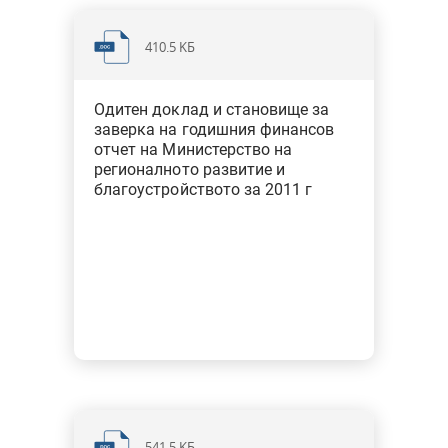
Финансови одити на ГФО за 2015 г. - централни
първостепенни разпоредители
410.5 KБ
Финансови одити на ГФО за 2015 г. - държавни висши
училища
Одитен доклад и становище за
заверка на годишния финансов
отчет на Министерство на
Финансови одити на ГФО за 2016 г. - централни
регионалното развитие и
първостепенни разпоредители
благоустройството за 2011 г
Финансови одити на ГФО за 2016 г. - общини
Финансови одити на ГФО за 2016 г. - държавни висши
училища
Финансови одити на ГФО за 2017 г. - централни
първостепенни разпоредители
Финансови одити на ГФО за 2017 г. - общини
Финансови одити на ГФО за 2017 г. - държавни висши
541.5 KБ