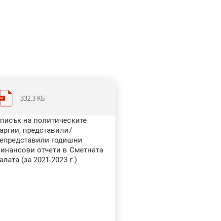
332.3 KБ
писък на политическите
артии, представили/
епредставили годишни
инансови отчети в Сметната
алата (за 2021-2023 г.)