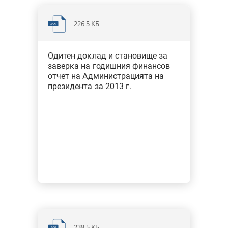
Финансови одити на ГФО за 2015 г. - държавни висши
226.5 KБ
училища
Финансови одити на ГФО за 2016 г. - централни
Одитен доклад и становище за
заверка на годишния финансов
първостепенни разпоредители
отчет на Администрацията на
президента за 2013 г.
Финансови одити на ГФО за 2016 г. - общини
Финансови одити на ГФО за 2016 г. - държавни висши
училища
Финансови одити на ГФО за 2017 г. - централни
първостепенни разпоредители
Финансови одити на ГФО за 2017 г. - общини
Финансови одити на ГФО за 2017 г. - държавни висши
училища"
238.5 KБ