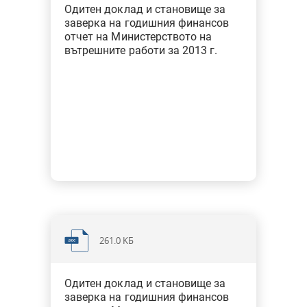
Финансови одити на ГФО за 2020 г. - държавни висши
Одитен доклад и становище за
заверка на годишния финансов
училища
отчет на Министерството на
вътрешните работи за 2013 г.
Финансови одити на ГФО за 2019 г. - общини
Финансови одити на ГФО за 2018 г. - общини
Финансови одити на ГФО за 2015 г. - общини
Обобщени доклади от финансови одити
261.0 KБ
Одитен доклад и становище за
заверка на годишния финансов