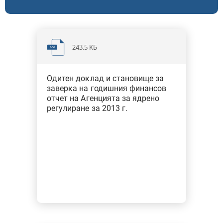
Финансови одити на ГФО за 2012 г. - държавни висши
училища
Финансови одити на ГФО за 2012 г. - общини
243.5 KБ
Финансови одити на ГФО за 2013 г. - общини
Одитен доклад и становище за
Финансови одити на ГФО за 2013 г. - държавни висши
заверка на годишния финансов
отчет на Агенцията за ядрено
училища
регулиране за 2013 г.
Финансови одити на ГФО за 2014 г. - държавни висши
училища
Финансови одити на ГФО за 2014 г. - централни
първостепенни разпоредители
Финансови одити на ГФО за 2014 г. - общини
Финансови одити на ГФО за 2015 г. - централни
първостепенни разпоредители