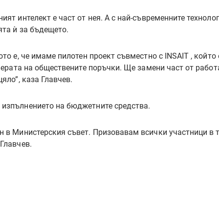
ият интелект е част от нея. А с най-съвременните технол
ята ѝ за бъдещето.
то е, че имаме пилотен проект съвместно с INSAIT , който
сферата на обществените поръчки. Ще замени част от работ
яло”, каза Главчев.
 изпълнението на бюджетните средства.
ен в Министерския съвет. Призовавам всички участници в 
Главчев.