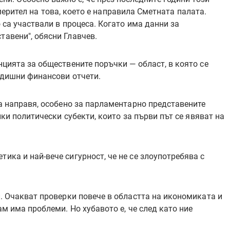
ерител на това, което е направила Сметната палата.
 са участвали в процеса. Когато има данни за
тавени", обясни Главчев.
нцията за обществените поръчки — област, в която се
годишни финансови отчети.
да направя, особено за парламентарно представените
лки политически субекти, които за първи път се явяват на
ика и най-вече сигурност, че не се злоупотребява с
и. Очакват проверки повече в областта на икономиката и
ам има проблеми. Но хубавото е, че след като ние