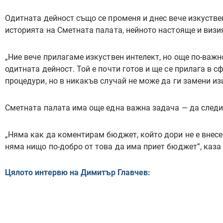
Одитната дейност също се променя и днес вече изкуствен
историята на Сметната палата, нейното настояще и визи
„Ние вече прилагаме изкуствен интелект, но още по-важно
одитната дейност. Той е почти готов и ще се прилага в 
процедури, но в никакъв случай не може да ги замени изц
Сметната палата има още една важна задача — да следи
„Няма как да коментирам бюджет, който дори не е внес
няма нищо по-добро от това да има приет бюджет”, каза 
Цялото интервю на Димитър Главчев: