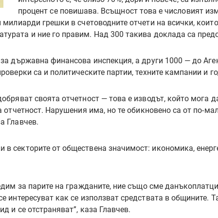
процент се повишава. Всъщност това е числовият изм
и милиарди грешки в счетоводните отчети на всички, които
турата и ние го правим. Над 300 такива доклада са предс
 за държавна финансова инспекция, а други 1000 — до Аге
проверки са и политическите партии, техните кампании и 
добряват своята отчетност — това е изводът, който мога 
а отчетност. Нарушения има, но те обикновено са от по-ма
а Главчев.
в секторите от обществена значимост: икономика, енергет
ледим за парите на гражданите, ние също сме данъкоплатц
се интересуват как се използват средствата в общините. Т
д и се отстраняват”, каза Главчев.