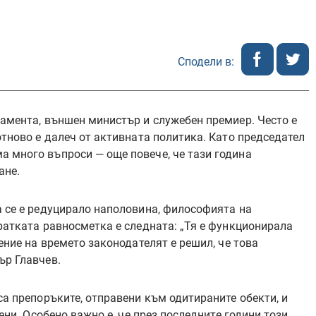
Сподели в:
ламента, външен министър и служебен премиер. Често е
отново е далеч от активната политика. Като председател
а много въпроси — още повече, че тази година
ане.
а се е редуцирало наполовина, философията на
кратката равносметка е следната: „Тя е функционирала
чение на времето законодателят е решил, че това
ър Главчев.
са препоръките, отправени към одитираните обекти, и
нени. Особено важно е, че през последните години този