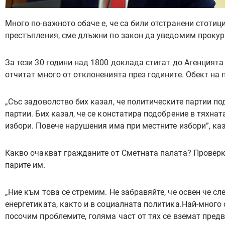
Много по-важното обаче е, че са били отстранени стотиц
престъпления, сме длъжни по закон да уведомим прокура
За тези 30 години над 1800 доклада стигат до Агенцията
отчитат много от отклоненията през годините. Обект на 
„Със задоволство бих казал, че политическите партии по
партии. Бих казал, че се констатира подобрение в тяхнат
избори. Повече нарушения има при местните избори”, каз
Какво очакват гражданите от Сметната палата? Проверки 
парите им.
„Ние към това се стремим. Не забравяйте, че освен че с
енергетиката, както и в социалната политика.Най-много 
посочим проблемите, голяма част от тях се вземат предви