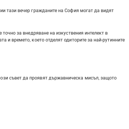
огии тази вечер гражданите на София могат да видят
 е точно за внедряване на изкуствения интелект в
ата и времето, което отделят одиторите за най-рутинните
този съвет да проявят държавническа мисъл, защото