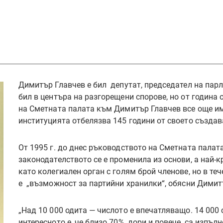
Димитър Главчев е бил депутат, председател на пар
бил в центъра на разгорещени спорове, но от година 
на Сметната палата към Димитър Главчев все още им
институцията отбелязва 145 години от своето създав
От 1995 г. до днес ръководството на Сметната палат
законодателството се е променила из основи, а най-
като колегиален орган с голям брой членове, но в те
е „възможност за партийни хранилки“, обясни Димит
„Над 10 000 одита — числото е впечатляващо. 14 000 
интересното е, че близо 70%, дори и повече, са изпъл