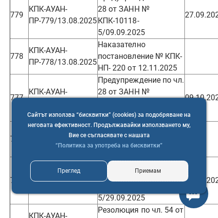
КПК-АУАН-
28 от ЗАНН №
779
27.09.20
ПР-779/13.08.2025
КПК-10118-
5/09.09.2025
Наказателно
КПК-АУАН-
778
постановление № КПК-
ПР-778/13.08.2025
НП- 220 от 12.11.2025
Предупреждение по чл.
КПК-АУАН-
28 от ЗАНН №
777
09.10.20
ПР-777/13.08.2025
КПК-10275-
4/17.09.2025
Сайтът използва “бисквитки” (cookies) за подобряване на
неговата ефективност. Продължавайки използването му,
Резолюция по чл. 54 от
КПК-АУАН-
Вие се съгласявате с нашата
776
ЗАНН/№ КПК-10236-
ПР-776/12.08.2025
“Политика за употреба на бисквитки”
4/19.01.2026
Предупреждение по чл.
Преглед
Приемам
КПК-АУАН-
28 от ЗАНН №
775
04.11.20
ПР-775/12.08.2025
КПК-10278-
5/29.09.2025
Резолюция по чл. 54 от
КПК-АУАН-