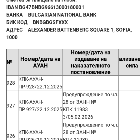
IBAN BG47BNBG96613000180001
БАНКА BULGARIAN NATIONAL BANK
БИК КОД BNBGBGSFXXX
АДРЕС ALEXANDER BATTENBERG SQUARE 1, SOFIA,
1000
Номер/дата на
Номер/дата на
издаване на
влизане
№
АУАН
наказателното
сила
постановление
КПК-АУАН-
928
ПР-928/22.12.2025
Предупреждение по чл.
КПК-АУАН-
28 от ЗАНН №
927
ПР-927/22.12.2025
КПК-11983-
3/05.02.2026
Предупреждение по чл.
КПК-АУАН-
28 от ЗАНН №
926
ПР-926/19.12.2025
КПК-11989-