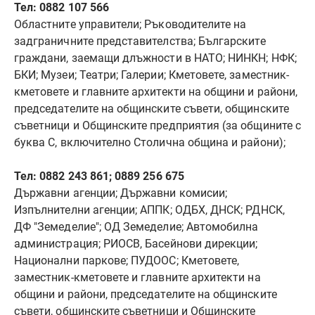
Тел: 0882 107 566
Областните управители; Ръководителите на
задграничните представителства; Българските
граждани, заемащи длъжности в НАТО; НИНКН; НФК;
БКИ; Музеи; Театри; Галерии; Кметовете, заместник-
кметовете и главните архитекти на общини и райони,
председателите на общинските съвети, общинските
съветници и Общинските предприятия (за общините с
буква С, включително Столична община и райони);
Тел: 0882 243 861; 0889 256 675
Държавни агенции; Държавни комисии;
Изпълнителни агенции; АППК; ОДБХ, ДНСК; РДНСК,
ДФ "Земеделие"; ОД Земеделие; Автомобилна
администрация; РИОСВ, Басейнови дирекции;
Национални паркове; ПУДООС; Кметовете,
заместник-кметовете и главните архитекти на
общини и райони, председателите на общинските
съвети, общинските съветници и Общинските