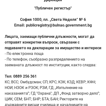
"Публичен регистър"
София 1000, пл. „Света Неделя“ № 6
Еmail: publicregistry@bulnao.government.bg
Лицата, заемащи публични длъжности, могат да
отправят конкретни въпроси, свързани с
подаването на декларации за имущество и интереси
- По електронна поща
- По телефон, съобразно разпределението на
заеманата длъжност по институции, както следва:
Тел: 0889 256 361
КС; ВСС; Омбудсман; СП; КРС; КЗК; КЗД; КЕВР; КФН;
НОИ; НЗОК и РЗОК; РЗИ, ГД „Изпълнение на
наказанията”; ГД "Охрана"; ДП „Фонд затворно дело”;
ЦИК; СЕМ; БНТ; БНР; БТА; БАН; Ректорите на
държавните висши училища и началниците на