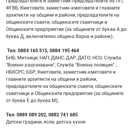
Председателите и заместник-председателите на ПП;
ФГВБ; Кметовете, заместник-кметовете и главните
архитекти на общини и райони, председателите на
общинските съвети, общинските съветници и
Общинските предприятия (за общините от буква А до
буква Д, включително община Варна и райони);
Тел: 0884 165 515, 0884 195 464
БНБ; Митници; НАП; ДАНС; ДАР; ДАТО; НСО; Служба
"Военно разузнаване"; Служба "Военна полиция" ;
НБКСРС; ББР; Кметовете, заместник-кметовете и
главните архитекти на общини и райони,
председателите на общинските съвети, общинските
съветници и Общинските предприятия (за общините
от буква Е до буква М);
Тел: 0889 089 202, 0882 741 685
Детски градини, ясли, детска кухня