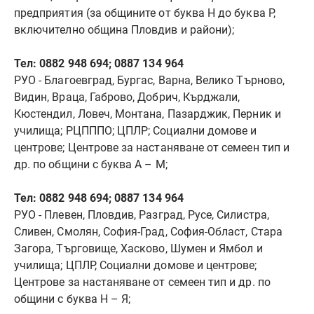
предприятия (за общините от буква Н до буква Р,
включително община Пловдив и райони);
Тел: 0882 948 694; 0887 134 964
РУО - Благоевград, Бургас, Варна, Велико Търново,
Видин, Враца, Габрово, Добрич, Кърджали,
Кюстендил, Ловеч, Монтана, Пазарджик, Перник и
училища; РЦПППО; ЦПЛР; Социални домове и
центрове; Центрове за настаняване от семеен тип и
др. по общини с буква А – М;
Тел: 0882 948 694; 0887 134 964
РУО - Плевен, Пловдив, Разград, Русе, Силистра,
Сливен, Смолян, София-Град, София-Област, Стара
Загора, Търговище, Хасково, Шумен и Ямбол и
училища; ЦПЛР, Социални домове и центрове;
Центрове за настаняване от семеен тип и др. по
общини с буква Н – Я;