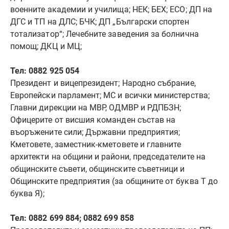
военните академии и училища; НЕК; БЕХ; ЕСО; ДП на
ДГС и ТП на ДЛС; БЧК; ДП „Български спортен
тотализатор“; Лечебните заведения за болнична
помощ; ДКЦ и МЦ;
Тел: 0882 925 054
Президент и вицепрезидент; Народно събрание,
Европейски парламент; МС и всички министерства;
Главни дирекции на МВР, ОДМВР и РДПБЗН;
Офицерите от висшия команден състав на
въоръжените сили; Държавни предприятия;
Кметовете, заместник-кметовете и главните
архитекти на общини и райони, председателите на
общинските съвети, общинските съветници и
Общинските предприятия (за общините от буква Т до
буква Я);
Тел: 0882 699 884; 0882 699 858