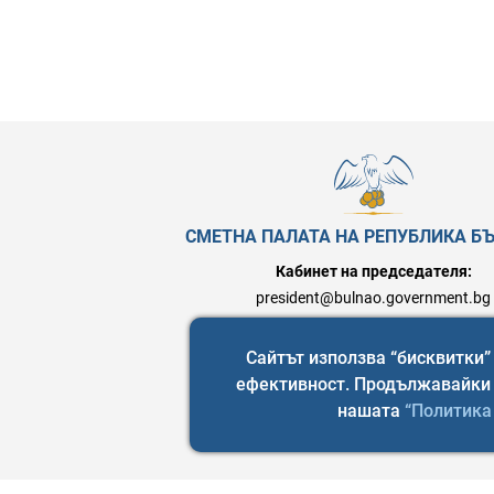
СМЕТНА ПАЛАТА НА РЕПУБЛИКА Б
Кабинет на председателя:
president@bulnao.government.bg
Връзки с обществеността
Сайтът използва “бисквитки” 
press@bulnao.government.bg
ефективност. Продължавайки и
нашата
“Политика