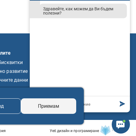
Здравейте, как можем да Ви бъдем
полезни?
елите
Дейности
бисквитки
ОДИТНА ДЕЙНОСТ
но развитие
КОНТРОЛ - ПАРТИИ
чните данни
КОНТРОЛ - ИЗБОРИ
та
ед
Приемам
ария
Уеб дизайн и програмиране