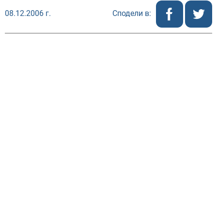
08.12.2006 г.
Сподели в:
Председателят на
българската
Сметна палата
ще
участва в среща
на Контактния
комитет
на