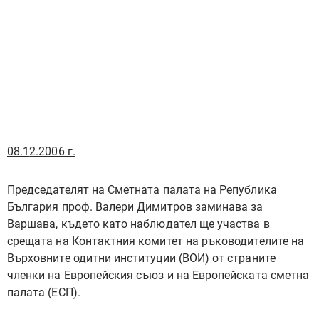
ръководителите
на ВОИ от
страните членки
на ЕС
0
8.
1
2.2006 г.
Председателят на Сметната палата на Република
България проф. Валери Димитров заминава за
Варшава, където като наблюдател ще участва в
срещата на Контактния комитет на ръководителите на
Върховните одитни институции (ВОИ) от страните
членки на Европейския съюз и на Европейската сметна
палата (ЕСП).