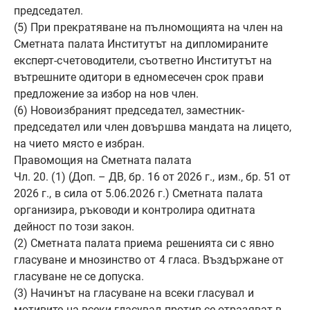
председател.
(5) При прекратяване на пълномощията на член на
Сметната палата Институтът на дипломираните
експерт-счетоводители, съответно Институтът на
вътрешните одитори в едномесечен срок прави
предложение за избор на нов член.
(6) Новоизбраният председател, заместник-
председател или член довършва мандата на лицето,
на чието място е избран.
Правомощия на Сметната палата
Чл. 20. (1) (Доп. – ДВ, бр. 16 от 2026 г., изм., бр. 51 от
2026 г., в сила от 5.06.2026 г.) Сметната палата
организира, ръководи и контролира одитната
дейност по този закон.
(2) Сметната палата приема решенията си с явно
гласуване и мнозинство от 4 гласа. Въздържане от
гласуване не се допуска.
(3) Начинът на гласуване на всеки гласувал и
мотивите на всеки гласувал против се отразяват в