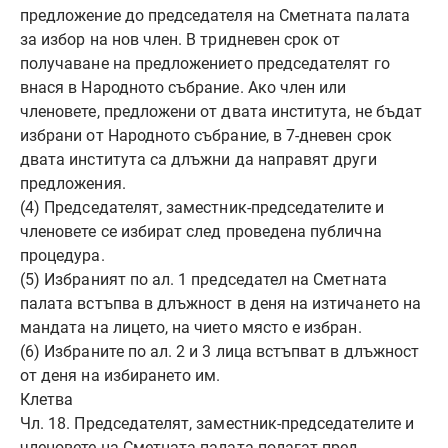
предложение до председателя на Сметната палата
за избор на нов член. В тридневен срок от
получаване на предложението председателят го
внася в Народното събрание. Ако член или
членовете, предложени от двата института, не бъдат
избрани от Народното събрание, в 7-дневен срок
двата института са длъжни да направят други
предложения.
(4) Председателят, заместник-председателите и
членовете се избират след проведена публична
процедура.
(5) Избраният по ал. 1 председател на Сметната
палата встъпва в длъжност в деня на изтичането на
мандата на лицето, на чието място е избран.
(6) Избраните по ал. 2 и 3 лица встъпват в длъжност
от деня на избирането им.
Клетва
Чл. 18. Председателят, заместник-председателите и
членовете на Сметната палата полагат пред