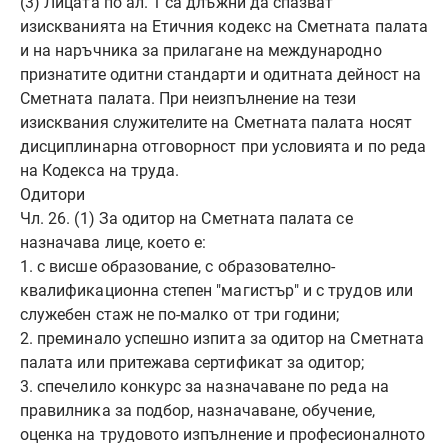
(3) Лицата по ал. 1 са длъжни да спазват
изискванията на Етичния кодекс на Сметната палата
и на наръчника за прилагане на международно
признатите одитни стандарти и одитната дейност на
Сметната палата. При неизпълнение на тези
изисквания служителите на Сметната палата носят
дисциплинарна отговорност при условията и по реда
на Кодекса на труда.
Одитори
Чл. 26. (1) За одитор на Сметната палата се
назначава лице, което е:
1. с висше образование, с образователно-
квалификационна степен "магистър" и с трудов или
служебен стаж не по-малко от три години;
2. преминало успешно изпита за одитор на Сметната
палата или притежава сертификат за одитор;
3. спечелило конкурс за назначаване по реда на
правилника за подбор, назначаване, обучение,
оценка на трудовото изпълнение и професионалното