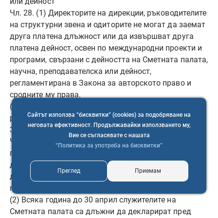
или дейност
Чл. 28. (1) Директорите на дирекции, ръководителите
на структурни звена и одиторите не могат да заемат
друга платена длъжност или да извършват друга
платена дейност, освен по международни проекти и
програми, свързани с дейността на Сметната палата,
научна, преподавателска или дейност,
регламентирана в Закона за авторското право и
сродните му права.
(2) Обстоятелствата по ал. 1 се удостоверяват пред
Сайтът използва “бисквитки” (cookies) за подобряване на
работодателя с декларация.
неговата ефективност. Продължавайки използването му,
Задължение за деклариране на имотното състояние
Вие се съгласявате с нашата
Чл. 29. (1) (Изм. – ДВ, бр. 16 от 2026 г., бр. 51 от 2026
“Политика за употреба на бисквитки”
г., в сила от 5.06.2026 г.) При сключване на трудовия
договор служителите на Сметната палата са длъжни
Преглед
Приемам
да декларират своето имотно състояние пред
председателя на Сметната палата.
(2) Всяка година до 30 април служителите на
Сметната палата са длъжни да декларират пред