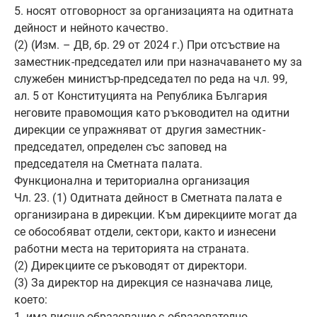
5. носят отговорност за организацията на одитната
дейност и нейното качество.
(2) (Изм. – ДВ, бр. 29 от 2024 г.) При отсъствие на
заместник-председател или при назначаването му за
служебен министър-председател по реда на чл. 99,
ал. 5 от Конституцията на Република България
неговите правомощия като ръководител на одитни
дирекции се упражняват от другия заместник-
председател, определен със заповед на
председателя на Сметната палата.
Функционална и териториална организация
Чл. 23. (1) Одитната дейност в Сметната палата е
организирана в дирекции. Към дирекциите могат да
се обособяват отдели, сектори, както и изнесени
работни места на територията на страната.
(2) Дирекциите се ръководят от директори.
(3) За директор на дирекция се назначава лице,
което:
1. има висше образование с образователно-