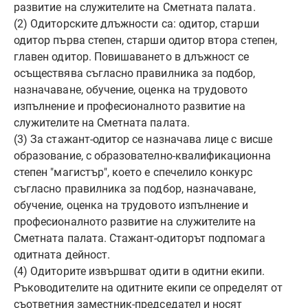
развитие на служителите на Сметната палата.
(2) Одиторските длъжности са: одитор, старши
одитор първа степен, старши одитор втора степен,
главен одитор. Повишаването в длъжност се
осъществява съгласно правилника за подбор,
назначаване, обучение, оценка на трудовото
изпълнение и професионалното развитие на
служителите на Сметната палата.
(3) За стажант-одитор се назначава лице с висше
образование, с образователно-квалификационна
степен "магистър", което е спечелило конкурс
съгласно правилника за подбор, назначаване,
обучение, оценка на трудовото изпълнение и
професионалното развитие на служителите на
Сметната палата. Стажант-одиторът подпомага
одитната дейност.
(4) Одиторите извършват одити в одитни екипи.
Ръководителите на одитните екипи се определят от
съответния заместник-председател и носят