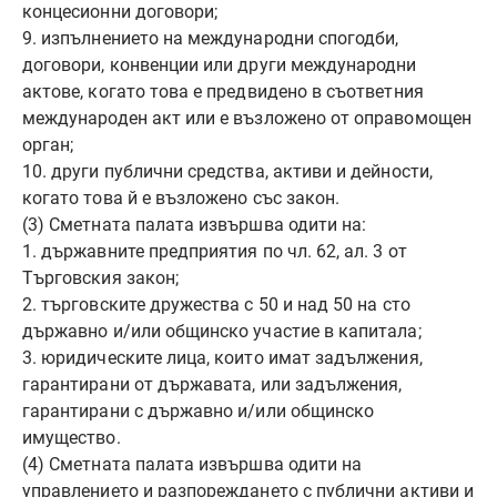
концесионни договори;
9. изпълнението на международни спогодби,
договори, конвенции или други международни
актове, когато това е предвидено в съответния
международен акт или е възложено от оправомощен
орган;
10. други публични средства, активи и дейности,
когато това й е възложено със закон.
(3) Сметната палата извършва одити на:
1. държавните предприятия по чл. 62, ал. 3 от
Търговския закон;
2. търговските дружества с 50 и над 50 на сто
държавно и/или общинско участие в капитала;
3. юридическите лица, които имат задължения,
гарантирани от държавата, или задължения,
гарантирани с държавно и/или общинско
имущество.
(4) Сметната палата извършва одити на
управлението и разпореждането с публични активи и