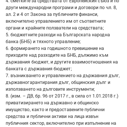
4. сметките за средствата от Европейския съюз и по
други международни програми и договори по чл. 8,
ал. 2 и 4 от Закона за публичните финанси,
включително управлението им от съответните
органи и крайните ползватели на средствата;
5. бюджетните разходи на Българската народна
банка (БНБ) и тяхното управление;
6. формирането на годишното превишение на
приходите над разходите на БНБ, дължимо към
държавния бюджет, и другите взаимоотношения на
банката с държавния бюджет;
7. възникването и управлението на държавния дълг,
държавногарантирания дълг, общинския дълг и
използването на дълговите инструменти;
8. (изм. – ДВ, бр. 96 от 2017 г., в сила от 1.01.2018 г.)
приватизирането на държавно и общинско
имущество, както и предоставените публични
средства и публични активи на лица извън
публичния сектор, включително при изпълнение на