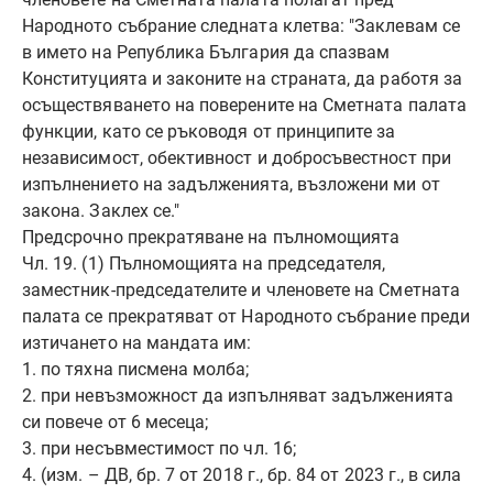
Народното събрание следната клетва: "Заклевам се
в името на Република България да спазвам
Конституцията и законите на страната, да работя за
осъществяването на поверените на Сметната палата
функции, като се ръководя от принципите за
независимост, обективност и добросъвестност при
изпълнението на задълженията, възложени ми от
закона. Заклех се."
Предсрочно прекратяване на пълномощията
Чл. 19. (1) Пълномощията на председателя,
заместник-председателите и членовете на Сметната
палата се прекратяват от Народното събрание преди
изтичането на мандата им:
1. по тяхна писмена молба;
2. при невъзможност да изпълняват задълженията
си повече от 6 месеца;
3. при несъвместимост по чл. 16;
4. (изм. – ДВ, бр. 7 от 2018 г., бр. 84 от 2023 г., в сила