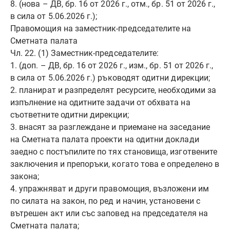
8. (нова – ДВ, бр. 16 от 2026 г., отм., бр. 51 от 2026 г.,
в сила от 5.06.2026 г.);
Правомощия на заместник-председателите на
Сметната палата
Чл. 22. (1) Заместник-председателите:
1. (доп. – ДВ, бр. 16 от 2026 г., изм., бр. 51 от 2026 г.,
в сила от 5.06.2026 г.) ръководят одитни дирекции;
2. планират и разпределят ресурсите, необходими за
изпълнение на одитните задачи от обхвата на
съответните одитни дирекции;
3. внасят за разглеждане и приемане на заседание
на Сметната палата проекти на одитни доклади
заедно с постъпилите по тях становища, изготвените
заключения и препоръки, когато това е определено в
закона;
4. упражняват и други правомощия, възложени им
по силата на закон, по ред и начин, установени с
вътрешен акт или със заповед на председателя на
Сметната палата;