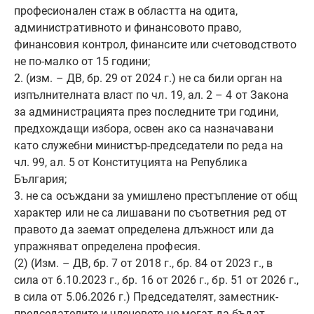
професионален стаж в областта на одита,
административното и финансовото право,
финансовия контрол, финансите или счетоводството
не по-малко от 15 години;
2. (изм. – ДВ, бр. 29 от 2024 г.) не са били орган на
изпълнителната власт по чл. 19, ал. 2 – 4 от Закона
за администрацията през последните три години,
предхождащи избора, освен ако са назначавани
като служебни министър-председатели по реда на
чл. 99, ал. 5 от Конституцията на Република
България;
3. не са осъждани за умишлено престъпление от общ
характер или не са лишавани по съответния ред от
правото да заемат определена длъжност или да
упражняват определена професия.
(2) (Изм. – ДВ, бр. 7 от 2018 г., бр. 84 от 2023 г., в
сила от 6.10.2023 г., бр. 16 от 2026 г., бр. 51 от 2026 г.,
в сила от 5.06.2026 г.) Председателят, заместник-
председателите и членовете не могат да бъдат