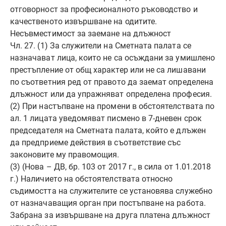
отговорност за професионалното ръководство и
качественото извършване на одитите.
Несъвместимост за заемане на длъжност
Чл. 27. (1) За служители на Сметната палата се
назначават лица, които не са осъждани за умишлено
престъпление от общ характер или не са лишавани
по съответния ред от правото да заемат определена
длъжност или да упражняват определена професия.
(2) При настъпване на промени в обстоятелствата по
ал. 1 лицата уведомяват писмено в 7-дневен срок
председателя на Сметната палата, който е длъжен
да предприеме действия в съответствие със
законовите му правомощия.
(3) (Нова – ДВ, бр. 103 от 2017 г., в сила от 1.01.2018
г.) Наличието на обстоятелствата относно
съдимостта на служителите се установява служебно
от назначаващия орган при постъпване на работа.
Забрана за извършване на друга платена длъжност