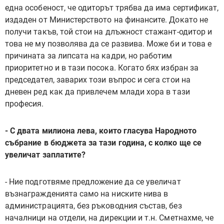
една особеност, че одиторът трябва да има сертификат,
издаден от Министерството на финансите. Докато не
получи такъв, той стои на длъжност стажант-одитор и
това не му позволява да се развива. Може би и това е
причината за липсата на кадри, но работим
приоритетно и в тази посока. Когато бях избран за
председател, заварих този въпрос и сега стои на
дневен ред как да привлечем млади хора в тази
професия.
- С двата милиона лева, които гласува Народното
събрание в бюджета за тази година, с колко ще се
увеличат заплатите?
- Ние подготвяме предложение да се увеличат
възнагражденията само на ниските нива в
администрацията, без ръководния състав, без
началници на отдели, на дирекции и т.н. Сметнахме, че