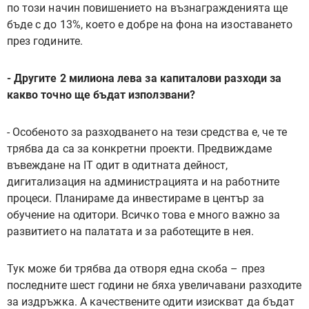
по този начин повишението на възнагражденията ще
бъде с до 13%, което е добре на фона на изоставането
през годините.
- Другите 2 милиона лева за капиталови разходи за
какво точно ще бъдат използвани?
- Особеното за разходването на тези средства е, че те
трябва да са за конкретни проекти. Предвиждаме
въвеждане на IT одит в одитната дейност,
дигитализация на администрацията и на работните
процеси. Планираме да инвестираме в център за
обучение на одитори. Всичко това е много важно за
развитието на палатата и за работещите в нея.
Тук може би трябва да отворя една скоба – през
последните шест години не бяха увеличавани разходите
за издръжка. А качествените одити изискват да бъдат