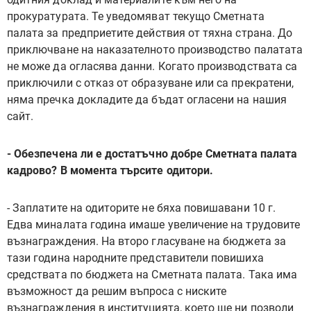
прокуратурата. Те уведомяват текущо Сметната
палата за предприетите действия от тяхна страна. До
приключване на наказателното производство палатата
не може да огласява данни. Когато производствата са
приключили с отказ от образуване или са прекратени,
няма пречка докладите да бъдат огласени на нашия
сайт.
- Обезпечена ли е достатъчно добре Сметната палата
кадрово? В момента търсите одитори.
- Заплатите на одиторите не бяха повишавани 10 г.
Едва миналата година имаше увеличение на трудовите
възнаграждения. На второ гласуване на бюджета за
тази година народните представители повишиха
средствата по бюджета на Сметната палата. Така има
възможност да решим въпроса с ниските
възнаграждения в институцията, което ще ни позволи