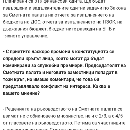
Планирани са 319 финансови одита. Ще бъдат
извършени и задължителните одитни задачи по Закона
за Сметната палата на отчета за изпълнението на
бюджета на ДОО, отчета за изпълнението на НЗОК, на
държавния бюджет, бюджетните разходи на БНБ и
тяхното управление.
- С приетите наскоро промени в конституцията се
определи кръгът лица, които могат да бъдат
номинирани за служебни премиери. Председателят на
Сметната палата и неговите заместници попадат в
този кръг, но имаше коментари, че това би
представлявало конфликт на интереси. Какво е
вашето мнение?
- Решенията на ръководството на Сметната палата се
взимат не с обикновено мнозинство, не и с 2/3, а с 4/5
от гласовете на ръководството. Петима са участниците
в колегиалния орган Сметна палата, това е