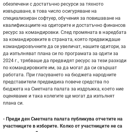
обезпечени с достатъчно ресурси за тяхното
извършване, в това число осигуряване на
специализиран софтуер, обучения за повишаване на
квалификациите на одиторите и достатъчно финансов
ресурс за командировки. След промяната в наредбата
за командировките в страната, която предвиждаше
командировъчните да се увеличат, нашите одитори, за
да изпълняват плана си по програмата за одити за
2024 г., трябваше да предвидят ресурс за тези разходи
по командировките им, за да могат да си свършат
работата. При гласуването на бюджета народните
представители предвидиха повече средства по
бюджета на Сметната палата за издръжка, което ние
оценяваме и така колегите ще могат да изпълнят
плана си.
- Преди ден Сметната палата публикува отчетите на
участниците в изборите. Колко от участниците не са