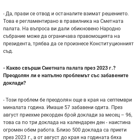
- Да, прави се отвод и останалите взимат решението.
Това е регламентирано в правилника на Сметната
палата. На въпроса ви дали обикновено Народно
събрание може да ограничава правомощията на
президента, трябва да се произнесе Конституционният
съд.
- Какво свърши Сметната палата през 2023 г.?
Преодолян ли е напълно проблемът със забавените
доклади?
- Този проблем бе преодолян още в края на септември
миналата година. Имаше 57 забавени одита. През
август приехме рекорден брой доклади за месец – 96,
това са по три доклада на календарен ден - наистина
огромен обем работа. Близо 500 доклада са приети
през 2023 г., а от август до края на годината бяха