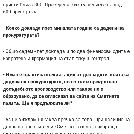
приети близо 300. Проверено е изпълнението на над
600 препоръки.
- Колко доклада през миналата година са дадени на
прокуратурата?
- Общо седем - пет доклада и по два финансови одита е
изпратена информация на етап текущ контрол.
- Имаше практика констатации от докладите, които са
дадени на прокуратурата, но по тях е прекратено
досъдебното производство или такова не е
образувано, да се огласяват на сайта на Сметната
палата. Ще я продължите ли?
- Аз не виждам никаква пречка за това. При наличие на
данни за престъпление Сметната палата изпраща
одитния доклад и материалите към него на