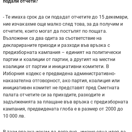
подали отчети?
- Те имаха срок да си подадат отчетите до 15 декември,
ние изчакахме още малко след това, за да получим и
отчетите, които могат да постъпят по пощата.
Възложени са два одита за съответствие на
декларираните приходи и разходи във връзка с
предизборната кампания – единият на политически
партии и коалиции от партии, а другият на местни
коалиции от партии и инициативни комитети. В
Изборния кодекс е предвидена административно-
наказателна отговорност, ако партия, коалиция или
инициативен комитет не представят пред Сметната
палата отчетите си за приходите, разходите и
задълженията за плащане във връзка с предизборната
кампания, предвидената глоба е в размер от 2000 до
10 000 лв.
В тази връзка искам да допълня - имаме една идея да