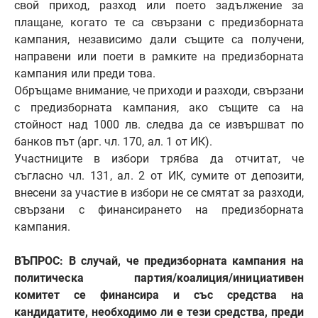
свой приход, разход или поето задължение за
плащане, когато те са свързани с предизборната
кампания, независимо дали същите са получени,
направени или поети в рамките на предизборната
кампания или преди това.
Обръщаме внимание, че приходи и разходи, свързани
с предизборната кампания, ако същите са на
стойност над 1000 лв. следва да се извършват по
банков път (арг. чл. 170, ал. 1 от ИК).
Участниците в избори трябва да отчитат, че
съгласно чл. 131, ал. 2 от ИК, сумите от депозити,
внесени за участие в избори не се смятат за разходи,
свързани с финансирането на предизборната
кампания.
ВЪПРОС: В случай, че предизборната кампания на
политическа партия/коалиция/инициативен
комитет се финансира и със средства на
кандидатите, необходимо ли е тези средства, преди