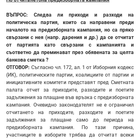
ВЪПРОС: Следва ли приходи и разходи на
политическа партия, които са направени преди
началото на предизборната кампания, но са пряко
свързани с нея (напр. дарения и др.) да се отчитат
от партията като свързани с кампанията и
съответно да преминават през обявената за целта
банкова сметка
?
ОТГОВОР:
Съгласно чл. 172, ал. 1 от Изборния кодекс
(ИК), политическите партии, коалициите от партии и
инициативните комитети представят пред Сметната
палата отчет за приходите, разходите и поетите
задължения за плащане във връзка с предизборната
кампания. Очевидно законодателят не е ограничил
отчитането на приходите, разходите и поетите
задължения за плащане само до периода на
предизборната кампания. По тази причина,
участниците в изборите трябва да отчитат всеки