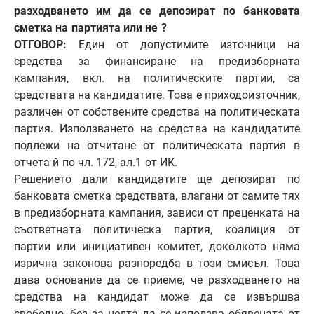
разходването им да се депозират по банковата
сметка на партията или не ?
ОТГОВОР:
Един от допустимите източници на
средства за финансиране на предизборната
кампания, вкл. на политическите партии, са
средствата на кандидатите. Това е приходоизточник,
различен от собствените средства на политическата
партия. Използването на средства на кандидатите
подлежи на отчитане от политическата партия в
отчета й по чл. 172, ал.1 от ИК.
Решението дали кандидатите ще депозират по
банковата сметка средствата, влагани от самите тях
в предизборната кампания, зависи от преценката на
съответната политическа партия, коалиция от
партии или инициативен комитет, доколкото няма
изрична законова разпоредба в този смисъл. Това
дава основание да се приеме, че разходването на
средства на кандидат може да се извършва
свободно, без за целта да се използва обявената от