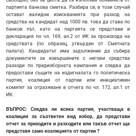
партията банкова сметка. Разбира се, в този случай
остават валидни изискванията при разход на
средства на кандидат над 1000 лв. това да става по
банков път, като на партията се представи и
декларация по чл. 169, ал.2 от ИК за произхода на
средствата (по образец, утвърден от Сметната
палата). Кандидатът има задължение да събира
документите за извършените с негови средства
разходи по предизборната кампания и следва да
предостави същите на издигналата го политическа
партия, коалиция от партии или инициативен
комитет за отразяване в отчета по чл. 172, ал.1 от
ИК.
ВЪПРОС: Следва ли всяка партия, участваща в
коалиция за съответен вид избор, да представи
отчет за приходите и разходите или такъв отчет ще
представя само коалицията от партии ?