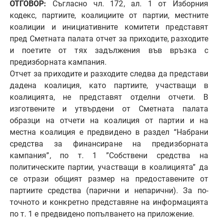
ОТГОВОР:
Съгласно чл. 172, ал. 1 от Изборния
кодекс, партиите, коалициите от партии, местните
коалиции и инициативните комитети представят
пред Сметната палата отчет за приходите, разходите
и поетите от тях задължения във връзка с
предизборната кампания.
Отчет за приходите и разходите следва да представи
дадена коалиция, като партиите, участващи в
коалицията, не представят отделни отчети. В
изготвените и утвърдени от Сметната палата
образци на отчети на коалиция от партии и на
местна коалиция е предвидено в раздел “Набрани
средства за финансиране на предизборната
кампания”, по т. 1 ”Собствени средства на
политическите партии, участващи в коалицията” да
се отрази общият размер на предоставените от
партиите средства (парични и непарични). За по-
точното и конкретно представяне на информацията
по т. 1 е предвидено попълването на приложение.