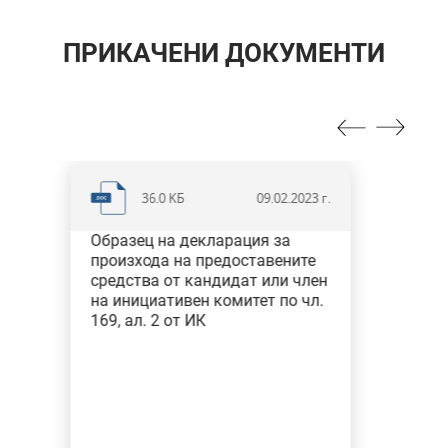
ПРИКАЧЕНИ ДОКУМЕНТИ
37.5 KБ
.2023 г.
09.02.202
а
Образец на декларация за
ните
произхода на дарените
 член
средства от физическо лице
о чл.
чл. 169, ал. 1 от ИК