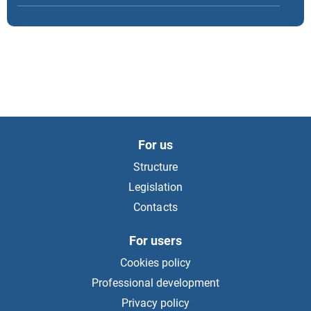
Финасови одити на ГФО за 2012 г. - държавни висши
училища
Финансови одити на ГФО за 2012 г. - общини
-Финансови одити на ГФО за 2013 г. - общини
-Финансови одити на ГФО за 2013 г. - държавни висши
For us
училища
Structure
-Финансови одити на ГФО за 2013 г. - централни
Legislation
първостепенни разпоредители
Contacts
Финансови одити на ГФО за 2014 - държавни висши
училища
For users
Cookies policy
Финансови одити на ГФО за 2014 г. - централни
Professional development
първостепенни разпоредители
Privacy policy