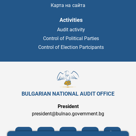
Финансови одити на ГФО за 2014 г. - общини
Карта на сайта
Финансови одити на ГФО за 2015 г. - централни
Activities
първостепенни разпоредители
Audit activity
Финансови одити на ГФО за 2015 - държавни висши
Control of Political Parties
училища
Control of Election Partcipants
Финансови одити на ГФО за 2016 г.- централни
първостепенни разпоредители
Финансови одити на ГФО за 2016 г. - общини
Финансови одити на ГФО за 2016 - държавни висши
BULGARIAN NATIONAL AUDIT OFFICE
училища
President
Финансови одити на ГФО за 2017 г.- централни
president@bulnao.government.bg
първостепенни разпоредители
Финансови одити на ГФО за 2017 г. - общини