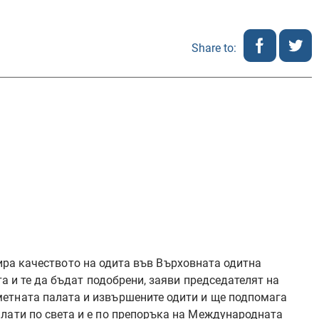
Share to:
а одита в Сметната
лира качеството на одита във Върховната одитна
а и те да бъдат подобрени, заяви председателят на
метната палата и извършените одити и ще подпомага
лати по света и е по препоръка на Международната