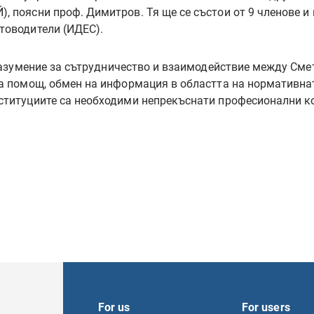
, поясни проф. Димитров. Тя ще се състои от 9 членове и
товодители (ИДЕС).
азумение за сътрудничество и взаимодействие между Сме
на помощ, обмен на информация в областта на нормативна
ституциите са необходими непрекъснати професионални ко
For us
For users