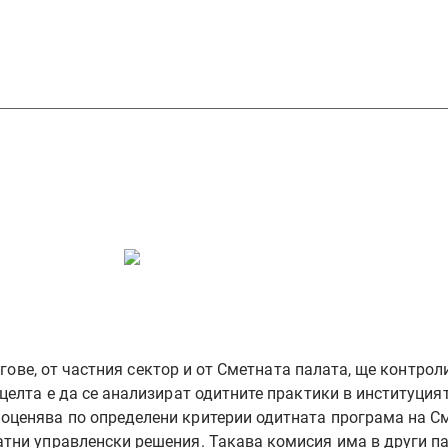
лира качеството н
палата
гове, от частния сектор и от Сметната палата, ще контро
целта е да се анализират одитните практики в институцият
оценява по определени критерии одитната програма на С
атни управленски решения. Такава комисия има в други па