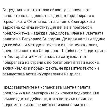
Сътрудничеството в тази област да започне от
началото на следващата година‚ координирано с
германската Сметна палата‚ с която българската
върховна одитна институция вече е в преговори‚
предложи г-жа Надежда Сандолова‚ член на Сметната
палата на Република България. До края на тази година
да се обмени методологически и практически опит‚
предложи още г-жа Сандолова. Тя обясни‚ че одиторите
от българската Сметна палата се нуждаят от
подкрепата на страни с по-богат опит в тази насока‚
включително и поради факта‚ че правителството ни
осъщестява активно управление на дълга.
Представителите на испанската Сметна палата
предложиха на българските си колеги подкрепа във
всички
одитни дейности
‚
като по
так
ъв
начин се
подпомогне изпълнението на изискванията на