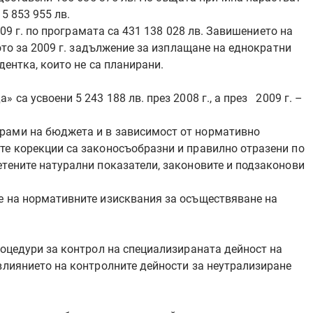
 15 853 955 лв.
9 г. по програмата са 431 138 028 лв. Завишението на
ото за 2009 г. задължение за изплащане на еднократни
дентка, които не са планирани.
са усвоени 5 243 188 лв. през 2008 г., а през 2009 г. –
грами на бюджета и в зависимост от нормативно
те корекции са законосъобразни и правилно отразени по
етените натурални показатели, законовите и подзаконови
е на нормативните изисквания за осъществяване на
роцедури за контрол на специализираната дейност на
влиянието на контролните дейности за неутрализиране