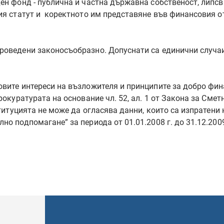
ден фонд - публична и частна държавна собственост, липс
ия статут и коректното им представяне във финансовия от
роведени законосъобразно. Допуснати са единични случаи
овите интереси на възложителя и принципите за добро фин
рокуратурата на основание чл. 52, ал. 1 от Закона за Смет
ституцията не може да огласява данни, които са изпратени
но подпомагане” за периода от 01.01.2008 г. до 31.12.200