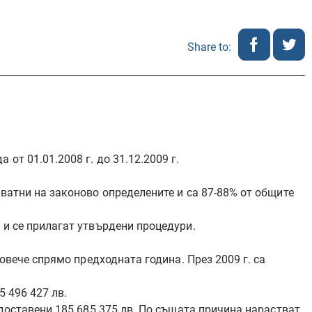
Share to:
т 01.01.2008 г. до 31.12.2009 г.
ватни на законово определените и са 87-88% от общите
 и се прилагат утвърдени процедури.
овече спрямо предходната година. През 2009 г. са
5 496 427 лв.
едоставени 185 685 375 лв. По същата причина нарастват