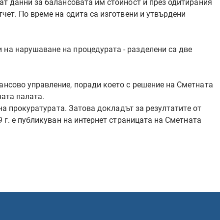
ват данни за балансовата им стойност и през одитирания
чет. По време на одита са изготвени и утвърдени
 на нарушаване на процедурата - разделени са две
ансово управление, поради което с решение на Сметната
ната палата.
 на прокуратурата. Затова докладът за резултатите от
9 г. е публикуван на интернет страницата на Сметната