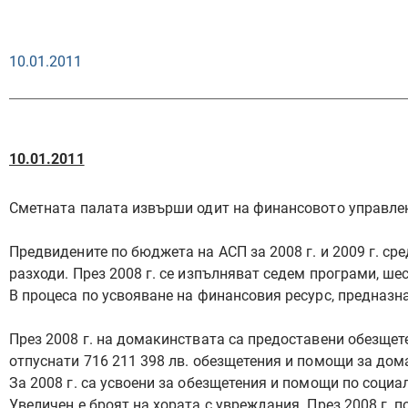
10.01.2011
10.01.2011
Сметната палата извърши одит на финансовото управление
Предвидените по бюджета на АСП за 2008 г. и 2009 г. с
разходи. През 2008 г. се изпълняват седем програми, шес
В процеса по усвояване на финансовия ресурс, предназн
През 2008 г. на домакинствата са предоставени обезщете
отпуснати 716 211 398 лв. обезщетения и помощи за дома
За 2008 г. са усвоени за обезщетения и помощи по социалн
Увеличен е броят на хората с увреждания. През 2008 г. 