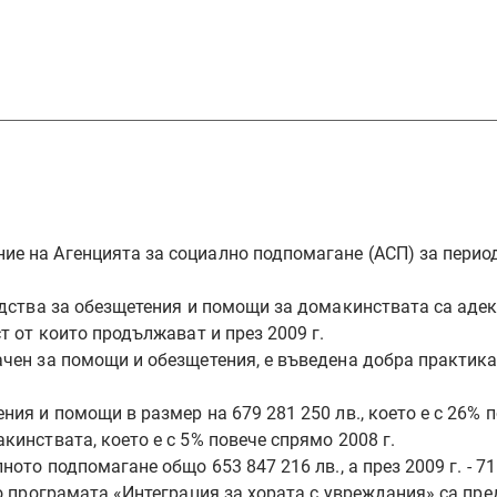
 на Агенцията за социално подпомагане (АСП) за периода о
редства за обезщетения и помощи за домакинствата са адек
т от които продължават и през 2009 г.
ачен за помощи и обезщетения, е въведена добра практика
ния и помощи в размер на 679 281 250 лв., което е с 26% п
кинствата, което е с 5% повече спрямо 2008 г.
ото подпомагане общо 653 847 216 лв., а през 2009 г. - 71
по програмата «Интеграция за хората с увреждания» са пр