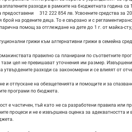
Неразплатените разходи в рамките на бюджетната година са
 предоставени 312 222 854 лв. Усвоените средства за 200
я брой на родените деца. То е свързано и с регламентиран
парична помощ за отглеждане на дете до 1 г. от майка-сту
уционални грижи към алтернативни грижи в семейна среда» 
омакинствата правилно са планирани по съответните про
 тази цел не превишават уточнения им размер. Извършени
 утвърдените разходи са закономерни и се влияят от отч
не и отпускане на обезщетенията и помощите и за спазван
ните програми по бюджета.
ст е частичен, тъй като не са разработени правила или п
ите процеси и не е извършена оценка за адекватността и 
джета.