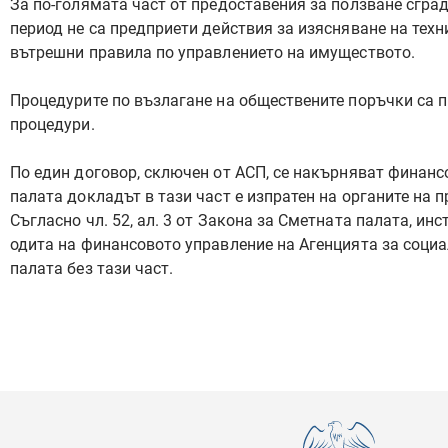
За по-голямата част от предоставения за ползване сгра
период не са предприети действия за изясняване на техн
вътрешни правила по управлението на имуществото.
Процедурите по възлагане на обществените поръчки са п
процедури.
По един договор, сключен от АСП, се накърняват финанс
палата докладът в тази част е изпратен на органите на п
Съгласно чл. 52, ал. 3 от Закона за Сметната палата, ин
одита на финансовото управление на Агенцията за социал
палата без тази част.