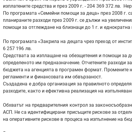
изплатените средства и през 2009 г. - 204 369 372 лв. 
По програмата «Семейни помощи за деца» през 2008 г. са
планираните разходи през 2009 г. се дължи на увеличени
помощи за отглеждане на близнаци до 1 г. и еднократна 
По програмата «Закрила на децата чрез преход от инстит
6 257 196 лв.
Средствата за изплащане на обезщетения и помощи за д
определеното им предназначение. Отчетените разходи за
бюджета на агенцията в програмен формат. Промените на
регламенти и финансовата им обвързаност.
Създадена е добра организация за правилното определя
разходите, както и ефективна реализация на изпълнява
Обхватът на предварителния контрол за законосъобразно
АСП. Не са идентифицирани присъщите рискове за отделн
на оперативните рискове в процеса на изпълнение на бю