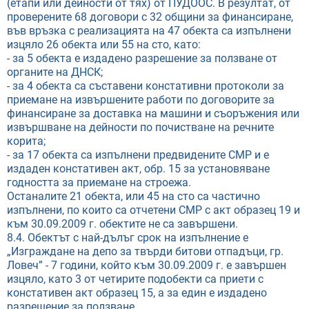
(етапи или дейности от тях) от ПУДООС. В резултат, от
проверените 68 договори с 32 общини за финансиране,
във връзка с реализацията на 47 обекта са изпълнени
изцяло 26 обекта или 55 на сто, като:
- за 5 обекта е издадено разрешение за ползване от
органите на ДНСК;
- за 4 обекта са съставени констативни протоколи за
приемане на извършените работи по договорите за
финансиране за доставка на машини и съоръжения или
извършване на дейности по почистване на речните
корита;
- за 17 обекта са изпълнени предвидените СМР и е
издаден констативен акт, обр. 15 за установяване
годността за приемане на строежа.
Останалите 21 обекта, или 45 на сто са частично
изпълнени, по които са отчетени СМР с акт образец 19 и
към 30.09.2009 г. обектите не са завършени.
8.4. Обектът с най-дълъг срок на изпълнение е
„Изграждане на депо за твърди битови отпадъци, гр.
Ловеч” - 7 години, който към 30.09.2009 г. е завършен
изцяло, като 3 от четирите подобекти са приети с
констативен акт образец 15, а за един е издадено
разрешение за ползване.