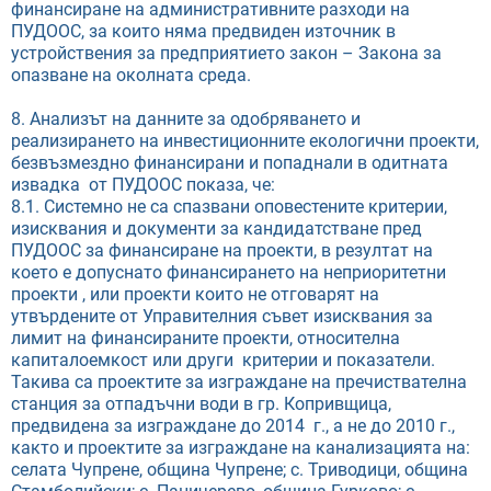
финансиране на административните разходи на
ПУДООС, за които няма предвиден източник в
устройствения за предприятието закон – Закона за
опазване на околната среда.
8. Анализът на данните за одобряването и
реализирането на инвестиционните екологични проекти,
безвъзмездно финансирани и попаднали в одитната
извадка от ПУДООС показа, че:
8.1. Системно не са спазвани оповестените критерии,
изисквания и документи за кандидатстване пред
ПУДООС за финансиране на проекти, в резултат на
което е допуснато финансирането на неприоритетни
проекти , или проекти които не отговарят на
утвърдените от Управителния съвет изисквания за
лимит на финансираните проекти, относителна
капиталоемкост или други критерии и показатели.
Такива са проектите за изграждане на пречиствателна
станция за отпадъчни води в гр. Копривщица,
предвидена за изграждане до 2014 г., а не до 2010 г.,
както и проектите за изграждане на канализацията на:
селата Чупрене, община Чупрене; с. Триводици, община