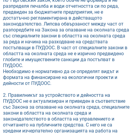
по Търговския закон, което обаче не формира и не
разпределя печалба и води отчетността си по реда,
предвиден за бюджетните предприятия, не е
достатъчно регламентирана в действащото
законодателство. Липсва обвързаност между част от
разпоредбите на Закона за опазване на околната среда
със специалните закони в областта на околната среда
за реда и начина на разходване на средствата
постъпващи в ПУДООС. В част от специалните закони в
областта на околната среда не е изрично предвидено
глобите и имуществените санкции да постъпват в
ПУДООС.
Необходимо е нормативно да се определят видът и
формата на финансиране на екологични проекти и
дейности от ПУДООС.
2. Правилникът за устройството и дейността на
ПУДООС не е актуализиран и приведен в съответствие
със Закона за опазване на околната среда, специалните
закони в областта на околната среда и
законодателството в областта на управлението и
отчитането на публичните средства. С него не са
уредени изчерпателно организацията на работа на