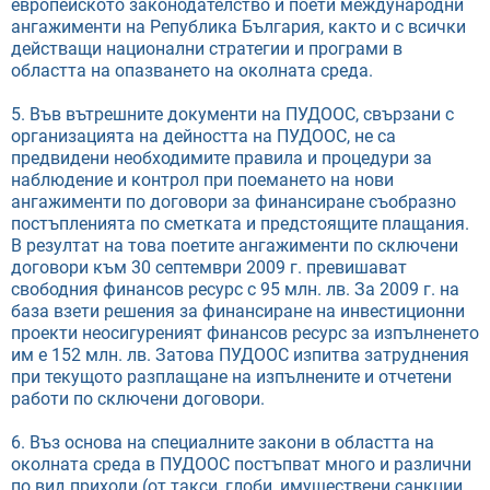
европейското законодателство и поети международни
ангажименти на Република България, както и с всички
действащи национални стратегии и програми в
областта на опазването на околната среда.
5. Във вътрешните документи на ПУДООС, свързани с
организацията на дейността на ПУДООС, не са
предвидени необходимите правила и процедури за
наблюдение и контрол при поемането на нови
ангажименти по договори за финансиране съобразно
постъпленията по сметката и предстоящите плащания.
В резултат на това поетите ангажименти по сключени
договори към 30 септември 2009 г. превишават
свободния финансов ресурс с 95 млн. лв. За 2009 г. на
база взети решения за финансиране на инвестиционни
проекти неосигуреният финансов ресурс за изпълненето
им е 152 млн. лв. Затова ПУДООС изпитва затруднения
при текущото разплащане на изпълнените и отчетени
работи по сключени договори.
6. Въз основа на специалните закони в областта на
околната среда в ПУДООС постъпват много и различни
по вид приходи (от такси, глоби, имуществени санкции,