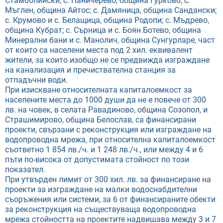
Стамболийски; с. Паничерево, община Гурково; с.
Мъглен, община Айтос; с. Дамяница, община Сандански;
с. Крумово и с. Белащица, община Родопи; с. Мъдрево,
община Кубрат; с. Сърница и с. Боян Ботево, община
Минерални бани и с. Манолич, община Сунгурларе, част
от които са населени места под 2 хил. еквивалент
жители, за които изобщо не се предвижда изграждане
на канализация и пречиствателна станция за
отпадъчни води.
При изискване относителната капиталоемкост за
населените места до 1000 души да не е повече от 300
лв. на човек, в селата Равадиново, община Созопол, и
Страшимирово, община Белослав, са финансирани
проекти, свързани с реконструкция или изграждане на
водопроводна мрежа, при относителна капиталоемкост
съответно 1 854 лв./ч. и 1 248 лв./ч., или между 4 и 6
пъти по-висока от допустимата стойност по този
показател.
При утвърден лимит от 300 хил. лв. за финансиране на
проекти за изграждане на малки водоснабдителни
съоръжения или системи, за 6 от финансираните обекти
за реконструкция на съществуваща водопроводна
мрежа стойността на проектите надвишава между 3 и 7