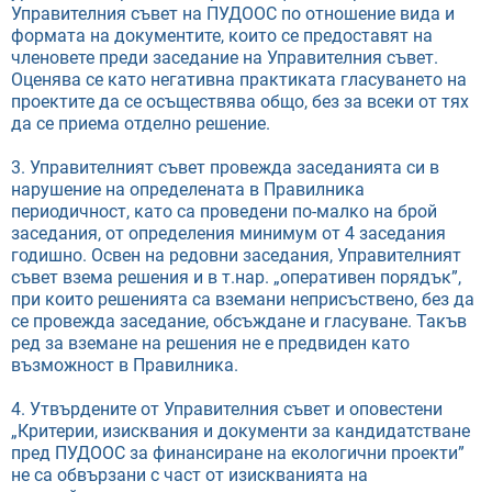
Управителния съвет на ПУДООС по отношение вида и
формата на документите, които се предоставят на
членовете преди заседание на Управителния съвет.
Оценява се като негативна практиката гласуването на
проектите да се осъществява общо, без за всеки от тях
да се приема отделно решение.
3. Управителният съвет провежда заседанията си в
нарушение на определената в Правилника
периодичност, като са проведени по-малко на брой
заседания, от определения минимум от 4 заседания
годишно. Освен на редовни заседания, Управителният
съвет взема решения и в т.нар. „оперативен порядък”,
при които решенията са вземани неприсъствено, без да
се провежда заседание, обсъждане и гласуване. Такъв
ред за вземане на решения не е предвиден като
възможност в Правилника.
4. Утвърдените от Управителния съвет и оповестени
„Критерии, изисквания и документи за кандидатстване
пред ПУДООС за финансиране на екологични проекти”
не са обвързани с част от изискванията на