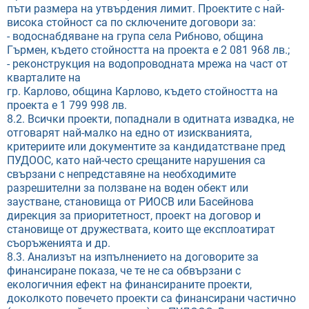
пъти размера на утвърдения лимит. Проектите с най-
висока стойност са по сключените договори за:
- водоснабдяване на група села Рибново, община
Гърмен, където стойността на проекта е 2 081 968 лв.;
- реконструкция на водопроводната мрежа на част от
кварталите на
гр. Карлово, община Карлово, където стойността на
проекта е 1 799 998 лв.
8.2. Всички проекти, попаднали в одитната извадка, не
отговарят най-малко на едно от изискванията,
критериите или документите за кандидатстване пред
ПУДООС, като най-често срещаните нарушения са
свързани с непредставяне на необходимите
разрешителни за ползване на воден обект или
заустване, становища от РИОСВ или Басейнова
дирекция за приоритетност, проект на договор и
становище от дружествата, които ще експлоатират
съоръженията и др.
8.3. Анализът на изпълнението на договорите за
финансиране показа, че те не са обвързани с
екологичния ефект на финансираните проекти,
доколкото повечето проекти са финансирани частично