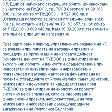
8.5. Едни от най-скъпо струващите обекти, финансирани
с участието на ПУДООС, са „ПСОВ Созопол” за 39 163
000 лв., от които от ПУДООС – 8 527 000 лв. и
„Отвеждащ колектор за битови отпадъчни води в к.к.
"Св.св. Константин и Елена" за 18 193 657 лв., от които
от ПУДООС - 3 609 648 лв. Към 30.09.2009 г. тези обекти
все още са в процес на изграждане.
През одитирания период, управленските решения на УС
са вземани при липсата на вътрешни правила и
процедури за организация на неговата дейност.
Основната дейност на ПУДООС за финансиране на
екологични проекти и дейности е осъществявана при
недостатъчно актуализирани и неразработени
подзаконови и вътрешни актове за финансиране на
проекти. Утвърдените от Управителния съвет „Критерии,
изисквания и документи за кандидатстване пред
ПУДООС за финансиране на екологични проекти”
системно не са спазвани, като са одобрявани и
финансирани проекти, несъответстващи на тези
изисквания и необвързани с международните
ангажименти на Република България.