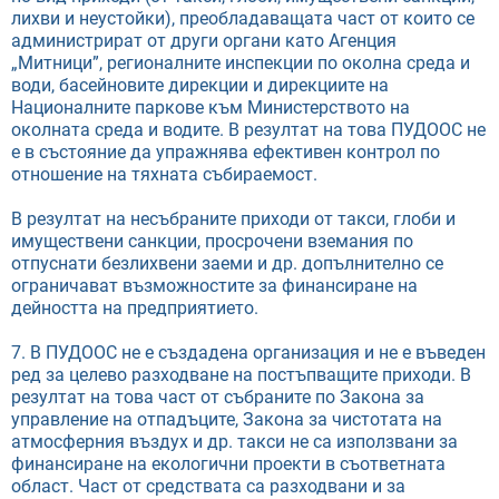
лихви и неустойки), преобладаващата част от които се
администрират от други органи като Агенция
„Митници”, регионалните инспекции по околна среда и
води, басейновите дирекции и дирекциите на
Националните паркове към Министерството на
околната среда и водите. В резултат на това ПУДООС не
е в състояние да упражнява ефективен контрол по
отношение на тяхната събираемост.
В резултат на несъбраните приходи от такси, глоби и
имуществени санкции, просрочени вземания по
отпуснати безлихвени заеми и др. допълнително се
ограничават възможностите за финансиране на
дейността на предприятието.
7. В ПУДООС не е създадена организация и не е въведен
ред за целево разходване на постъпващите приходи. В
резултат на това част от събраните по Закона за
управление на отпадъците, Закона за чистотата на
атмосферния въздух и др. такси не са използвани за
финансиране на екологични проекти в съответната
област. Част от средствата са разходвани и за